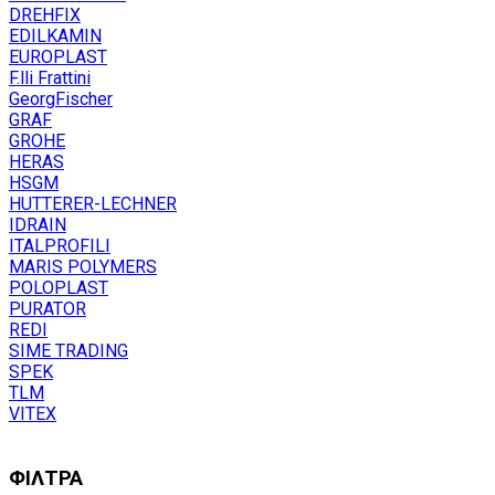
DREHFIX
EDILKAMIN
EUROPLAST
F.lli Frattini
GeorgFischer
GRAF
GROHE
HERAS
HSGM
HUTTERER-LECHNER
IDRAIN
ITALPROFILI
MARIS POLYMERS
POLOPLAST
PURATOR
REDI
SIME TRADING
SPEK
TLM
VITEX
ΦΙΛΤΡΑ