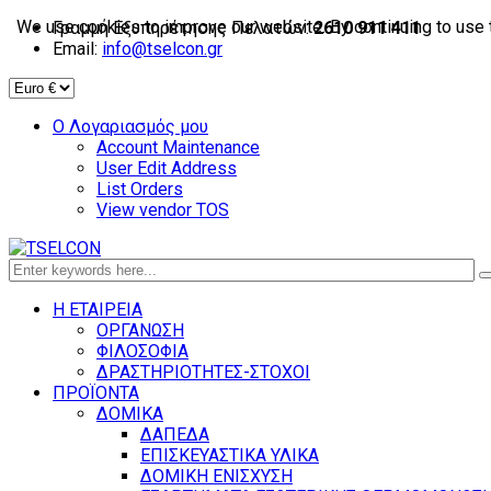
We use cookies to improve our website. By continuing to use 
Γραμμή Εξυπηρέτησης Πελατών:
2610 911 411
Email:
info@tselcon.gr
Ο Λογαριασμός μου
Account Maintenance
User Edit Address
List Orders
View vendor TOS
Η ΕΤΑΙΡΕΙΑ
ΟΡΓΑΝΩΣΗ
ΦΙΛΟΣΟΦΙΑ
ΔΡΑΣΤΗΡΙΟΤΗΤΕΣ-ΣΤΟΧΟΙ
ΠΡΟΪΟΝΤΑ
ΔΟΜΙΚΑ
ΔΑΠΕΔΑ
ΕΠΙΣΚΕΥΑΣΤΙΚΑ ΥΛΙΚΑ
ΔΟΜΙΚΗ ΕΝΙΣΧΥΣΗ